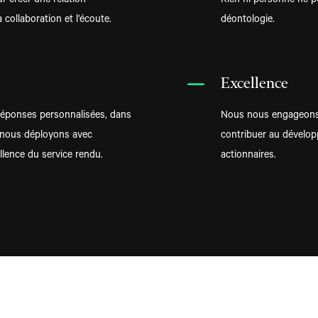
 créer une relation
Rien ni personne ne p
 collaboration et l’écoute.
déontologie.
K
Excellence
réponses personnalisées, dans
Nous nous engageons à 
e nous déployons avec
contribuer au développ
llence du service rendu.
actionnaires.