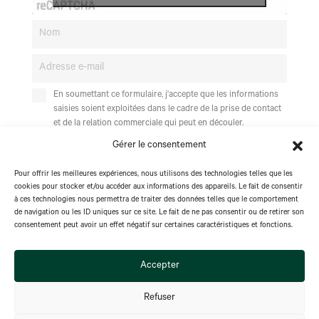
En soumettant ce formulaire, j'accepte que les informations
saisies soient exploitées dans le cadre de la prise de contact
et de la relation commerciale qui peut en découler.
Gérer le consentement
Pour connaître et exercer vos droits, notamment de votre retrait de
consentement à l"utilsiation des données collectées par ce formulaire,
Pour offrir les meilleures expériences, nous utilisons des technologies telles que les
veuillez consulter notre
politique de confidentialité
.
cookies pour stocker et/ou accéder aux informations des appareils. Le fait de consentir
à ces technologies nous permettra de traiter des données telles que le comportement
S'abonner
de navigation ou les ID uniques sur ce site. Le fait de ne pas consentir ou de retirer son
consentement peut avoir un effet négatif sur certaines caractéristiques et fonctions.
Accepter
Refuser