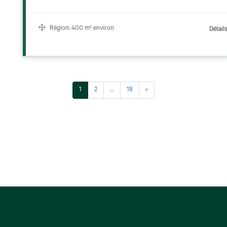
Région:
400 m² environ
Détail
1
2
…
18
»