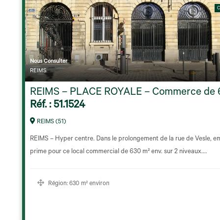
C
Nous Consulter
REIMS
REIMS – PLACE ROYALE – Commerce de 6
Réf. : 51.1524
REIMS (51)
REIMS – Hyper centre. Dans le prolongement de la rue de Vesle, 
prime pour ce local commercial de 630 m² env. sur 2 niveaux.…
Région:
630 m² environ