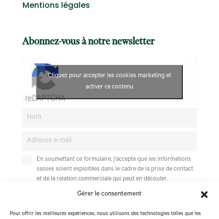
Mentions légales
Abonnez-vous à notre newsletter
Cliquez pour accepter les cookies marketing et
activer ce contenu
En soumettant ce formulaire, j'accepte que les informations
saisies soient exploitées dans le cadre de la prise de contact
et de la relation commerciale qui peut en découler.
Gérer le consentement
Pour connaître et exercer vos droits, notamment de votre retrait de
consentement à l"utilsiation des données collectées par ce formulaire,
Pour offrir les meilleures expériences, nous utilisons des technologies telles que les
veuillez consulter notre
politique de confidentialité
.