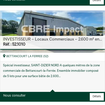
Nous consulter
Détails
INVESTISSEUR – Locaux Commerciaux – 2.600 m² env. Rendement 13 % Brut
Réf. : 52.1010
BETTANCOURT LA FERREE (52)
Spécial investisseur, SAINT-DIZIER NORD A quelques mètres de la zone
commerciale de Bettancourt-la-Ferrée. Ensemble immobilier composé
de 5 lots pour une surface bâtie de 2.600…
Région
2596 m² environ
Nous consulter
Détails