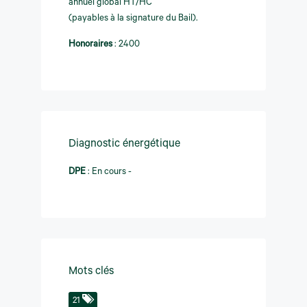
annuel global HT/HC
(payables à la signature du Bail).
Honoraires
:
2400
Diagnostic énergétique
DPE
:
En cours -
Mots clés
21