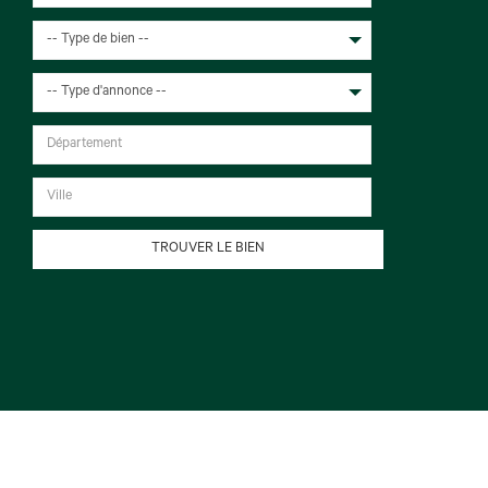
-- Type de bien --
-- Type d'annonce --
TROUVER LE BIEN