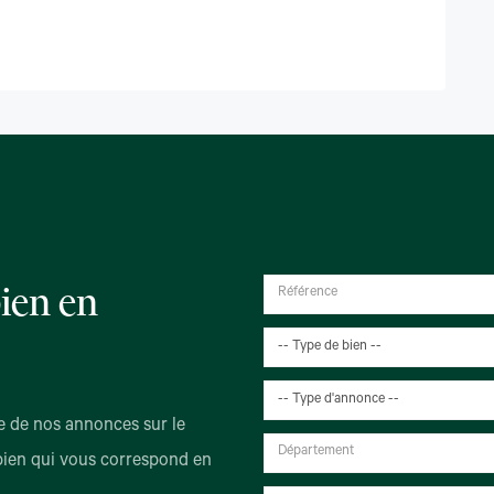
ien en
-- Type de bien --
-- Type d'annonce --
 de nos annonces sur le
bien qui vous correspond en