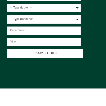
-- Type de bien --
-- Type d'annonce --
TROUVER LE BIEN