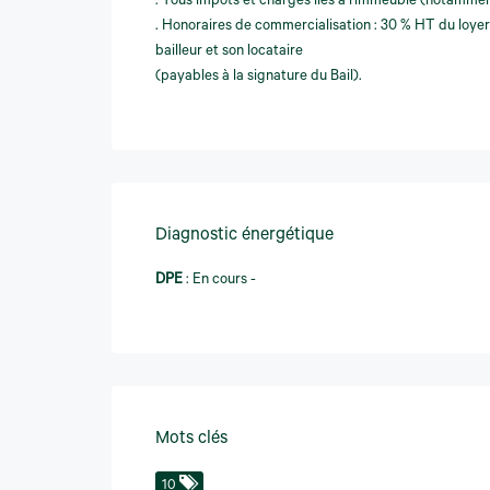
. Tous impôts et charges liés à l'immeuble (notamment
. Honoraires de commercialisation : 30 % HT du loyer
bailleur et son locataire
(payables à la signature du Bail).
Diagnostic énergétique
DPE
:
En cours -
Mots clés
10