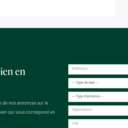
ien en
-- Type de bien --
-- Type d'annonce --
 de nos annonces sur le
bien qui vous correspond en