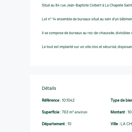
Situé au 84 rue Jean-Baptiste Colbert à La Chapelle Sain
Lot n° 14 ensemble de bureaux situé au sein d’un bâtiment 
Il se compose de bureaux au rez-de-chaussée, divisibles s
Le tout est implanté sur un site clos et sécurisé, dispo
Détails
Référence
:
10.1042
Type de bie
Superficie
:
763 m² environ
Montant
:
1
Département
:
10
Ville
:
LA CH