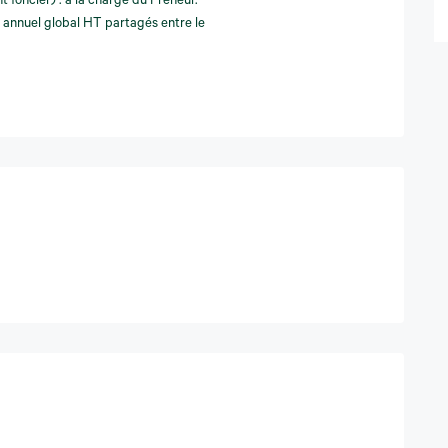
 foncier) : à la charge du Preneur.
 annuel global HT partagés entre le