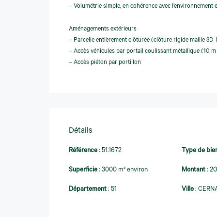
– Volumétrie simple, en cohérence avec l’environnement e
Aménagements extérieurs
– Parcelle entièrement clôturée (clôture rigide maille 3D 
– Accès véhicules par portail coulissant métallique (10 m
– Accès piéton par portillon
Détails
Référence
:
51.1672
Type de bie
Superficie
:
3000 m² environ
Montant
:
2
Département
:
51
Ville
:
CERNA