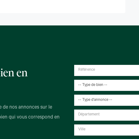
ien en
-- Type de bien --
-- Type d'annonce --
 de nos annonces sur le
bien qui vous correspond en