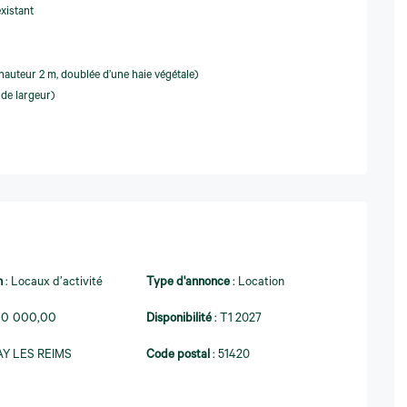
xistant
 hauteur 2 m, doublée d’une haie végétale)
 de largeur)
n
:
Locaux d’activité
Type d'annonce
:
Location
00 000,00
Disponibilité
:
T1 2027
Y LES REIMS
Code postal
:
51420