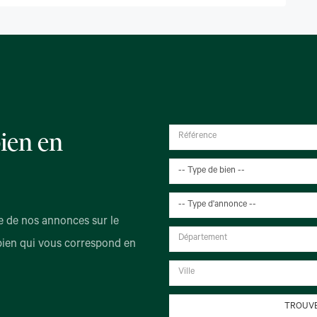
ien en
-- Type de bien --
-- Type d'annonce --
 de nos annonces sur le
bien qui vous correspond en
TROUVE