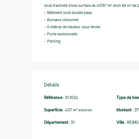
local d’activité d’une surface de 437,87 m² dont 88 m² de 
– Bâtiment isolé double peau
– Bureaux cloisonné
– 6 mètres de hauteur sous ferme
– Porte sectionnelle
– Parking
Détails
Référence
:
51.1624
Type de bie
Superficie
:
437 m² environ
Montant
:
3
Département
:
51
Ville
:
REIMS